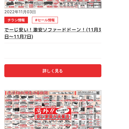
2022年11月03日
チラシ情報
セール情報
でーじ安い！激安ソファードドーン！(11月3
日～11月7日)
あれもこれも でーじ安い！！＼激安ソファー／ドドーン！
期間は11月3日(木)～7日(月) 早い者勝ち★数量限定商品なく
なり次第終了です。 ソファー・ベッド・食器棚電動ベッド・
食卓セット・仏壇 マルキン家具へ急げ～！！ご来店お待ちし
詳しく見る
ております。