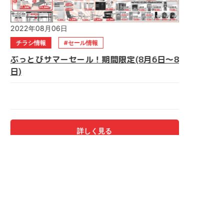
2022年08月06日
チラシ情報
セール情報
ぶっとびサマーセール！期間限定(8月6日～8
日)
★ぶっとびサマーセール★ 期間は8月6日(土)～8日(月)まで
数量限定超目玉品もあります！！ 売り切れ御免！早い者勝
ち！ 食器棚・ソファー・ベッド電動ベッド・食卓セット・仏
壇 マルキン家具へ急げ～！！ご来店お待ちしております。
詳しく見る