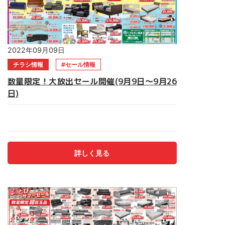
2022年09月09日
チラシ情報
セール情報
数量限定！大放出セール開催(9月9日～9月26
日)
＼数量限定！大放出セール開催／ 期間は9月9日(金)～26日(月)
まで チラシに載ってない激安商品多数ございます！！ 売り
切れ御免！早い者勝ち！ 食器棚・ソファー・ベッド電動ベッ
ド・食卓セット・仏壇 マルキン家具へ急げ～！！ご来店お待
詳しく見る
ちしております。