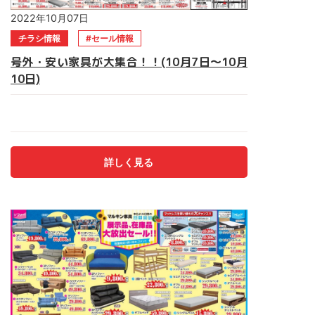
2022年10月07日
チラシ情報
セール情報
号外・安い家具が大集合！！(10月7日～10月
10日)
驚きの価格を実現＼号外・安い家具が大集合！／ 期間は10月
7日(金)～10日(月)まで 売り切れ御免の4日間 数量限定！早
い者勝ち！ 食器棚・ソファー・ベッド電動ベッド・食卓セッ
ト・仏壇 マルキン家具へ急げ～！！ご来店お待ちしておりま
詳しく見る
す。