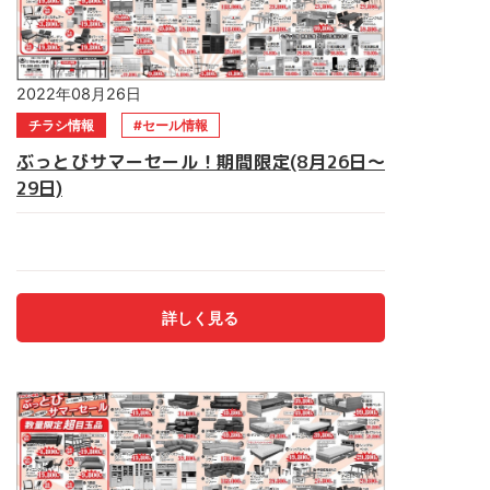
2022年08月26日
チラシ情報
セール情報
ぶっとびサマーセール！期間限定(8月26日～
29日)
★ぶっとびサマーセール★ 期間は8月26日(金)～29日(月)まで
前回大好評の数量限定超目玉品もあります！！ 売り切れ御
免！早い者勝ち！ 食器棚・ソファー・ベッド電動ベッド・食
卓セット・仏壇 マルキン家具へ急げ～！！ご来店お待ちして
詳しく見る
おります。