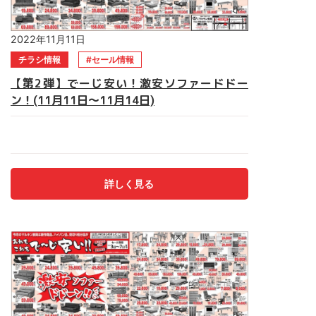
2022年11月11日
チラシ情報
セール情報
【第2弾】でーじ安い！激安ソファードドー
ン！(11月11日～11月14日)
あれもこれも でーじ安い！！＼激安ソファー／ドドーン！ -
第2弾-期間は11月11日(金)～14日(月) 数量限定商品残りわず
かです。 ソファー・ベッド・食器棚電動ベッド・食卓セッ
ト・仏壇 マルキン家具へ急げ～！！ご来店お待ちしておりま
詳しく見る
す。