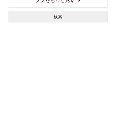
検索
2023年01月06日
チラシ情報
セール情報
数量限定・展示品限り大放出！！(1/6～9)
＼数量限定・展示品限り大放出／ 期間は1月6日(金)～9日(月)
ガンバレ！新1年生学習デスクフェア(数量限定プレゼントあ
り) 年明けはマルキン家具へ急げ～！！お買い逃がしがないよ
う、ご来店お待ちしております。