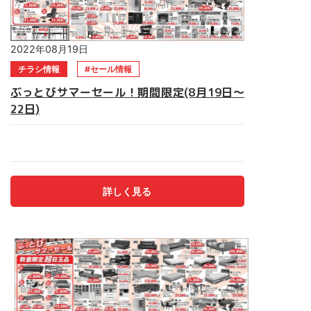
2022年08月19日
チラシ情報
セール情報
ぶっとびサマーセール！期間限定(8月19日～
22日)
★ぶっとびサマーセール★ 期間は8月19日(金)～22日(月)まで
前回大好評の数量限定超目玉品もあります！！ 売り切れ御
免！早い者勝ち！ 食器棚・ソファー・ベッド電動ベッド・食
卓セット・仏壇 マルキン家具へ急げ～！！ご来店お待ちして
詳しく見る
おります。