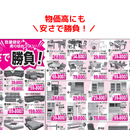
物価高にも
＼安さで勝負！
／